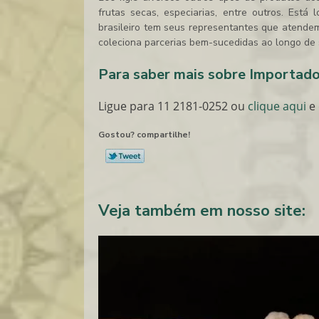
frutas secas, especiarias, entre outros. Est
brasileiro tem seus representantes que atende
coleciona parcerias bem-sucedidas ao longo de s
Para saber mais sobre Importado
Ligue para
11 2181-0252
ou
clique aqui
e 
Gostou? compartilhe!
Veja também em nosso site: