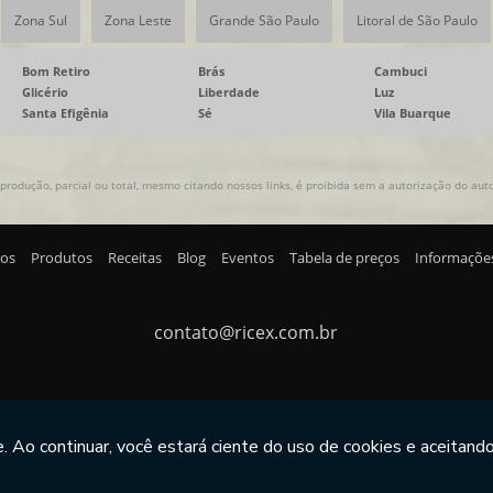
Zona Sul
Zona Leste
Grande São Paulo
Litoral de São Paulo
Bom Retiro
Brás
Cambuci
Glicério
Liberdade
Luz
Santa Efigênia
Sé
Vila Buarque
produção, parcial ou total, mesmo citando nossos links, é proibida sem a autorização do autor
ros
Produtos
Receitas
Blog
Eventos
Tabela de preços
Informaçõe
contato@ricex.com.br