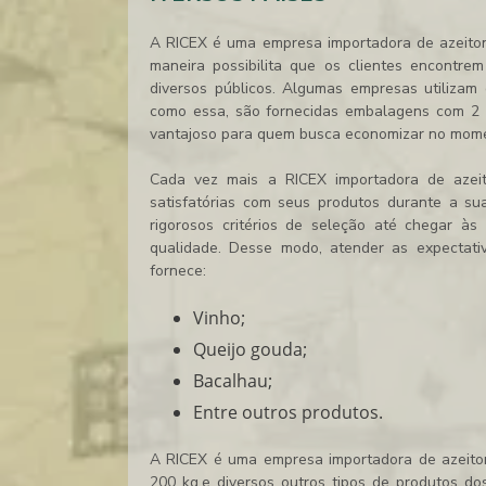
A RICEX é uma empresa
importadora de azeito
maneira possibilita que os clientes encontr
diversos públicos. Algumas empresas utilizam
como essa, são fornecidas embalagens com 2 k
vantajoso para quem busca economizar no momen
Cada vez mais a RICEX importadora de azeit
satisfatórias com seus produtos durante a sua
rigorosos critérios de seleção até chegar à
qualidade. Desse modo, atender as expectat
fornece:
Vinho;
Queijo gouda;
Bacalhau;
Entre outros produtos.
A RICEX é uma empresa
importadora de azeit
200 kg.e diversos outros tipos de produtos dos