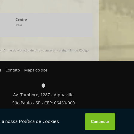
Centro
Pari
. Crime de violação de direito autoral – artigo 184 do Código
s
Contato
Mapa do site
Av. Tamboré, 1287 - Alphaville
São Paulo - SP - CEP: 06460-000
W3C
W3C