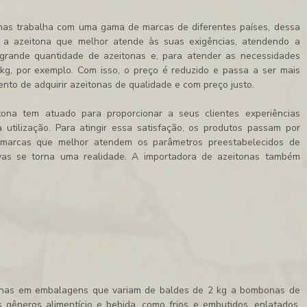
nas
trabalha com uma gama de marcas de diferentes países, dessa
em a azeitona que melhor atende às suas exigências, atendendo a
 grande quantidade de azeitonas e, para atender as necessidades
g, por exemplo. Com isso, o preço é reduzido e passa a ser mais
to de adquirir azeitonas de qualidade e com preço justo.
ona tem atuado para proporcionar a seus clientes experiências
 utilização. Para atingir essa satisfação, os produtos passam por
s marcas que melhor atendem os parâmetros preestabelecidos de
ivas se torna uma realidade. A
importadora de azeitonas
também
onas
em embalagens que variam de baldes de 2 kg a bombonas de
 gêneros alimentício e bebida, como frios e embutidos, enlatados,