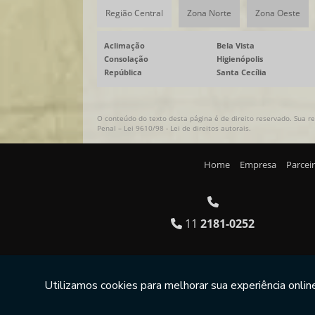
Região Central
Zona Norte
Zona Oeste
Aclimação
Bela Vista
Consolação
Higienópolis
República
Santa Cecília
O conteúdo do texto desta página é de direito reservado. Sua re
Penal –
Lei 9610/98 - Lei de direitos autorais
.
Home
Empresa
Parcei
11
2181-0252
Copyright © RICEX. (Lei 9610 de 19/02/1998)