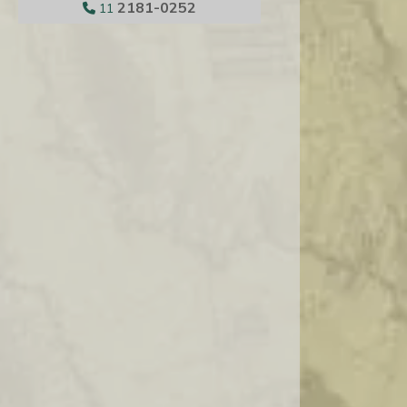
2181-0252
11
DISTRIBUIDORA DE GRANA PADANO
DISTRIBUIDORA DE PRODUTOS
ALIMENTICIOS IMPORTADOS
DISTRIBUIDORA DE QUEIJO ATACADO
DISTRIBUIDORA DE QUEIJOS E FRIOS
DISTRIBUIDORA DE QUEIJOS E VINHOS
DISTRIBUIDORES DE CASTANHAS
EMPRESA DE DISTRIBUIÇÃO DE FRIOS
EMPRESAS ALIMENTOS IMPORTADOS
EMPRESAS DE FRUTAS SECAS
FORNECEDOR DE QUEIJOS IMPORTADOS
IMPORTADORA ALIMENTOS FINOS
IMPORTADORA DE ALIMENTOS
IMPORTADORA DE ALIMENTOS SP