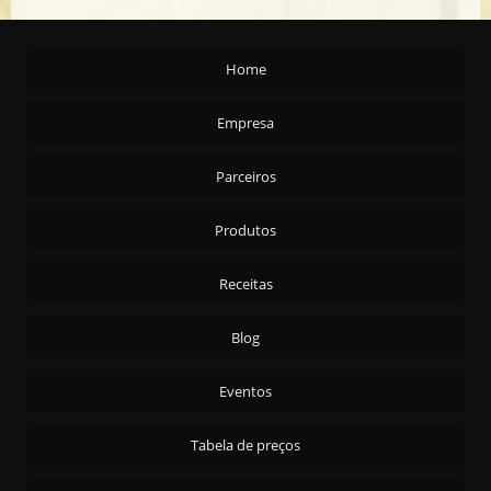
AMENDOA S/C T/S CARTA REAL - 24X200G
AZEITE ARG. EXTRA VIRGEM CARTA REAL 2X5,1ML
Home
AZEITONA PRETA C/C - AZAPA 90/110 - 15KG
AZEITONA PRETA C/C - AZAPA 90/110 - 4X2KG
Empresa
AZEITONA PRETA C/C - PORTUGUESA 4X2KG
Parceiros
AZEITONA PRETA FATIADA - 4X2KG
AZEITONA PRETA S/C 4X2KG
Produtos
AZEITONA VERDE C/C - ARAUCO 16/20 15 KG
AZEITONA VERDE C/C - ARAUCO 16/20 4X2KG
Receitas
AZEITONA VERDE C/C - ARAUCO 20/24 15 KG
Blog
AZEITONA VERDE C/C EM CONSERVA 30X100G
AZEITONA VERDE FATIADA - 15KG
Eventos
AZEITONA VERDE FATIADA 4X2KG
Tabela de preços
AZEITONA VERDE RECHEADA - 15KG