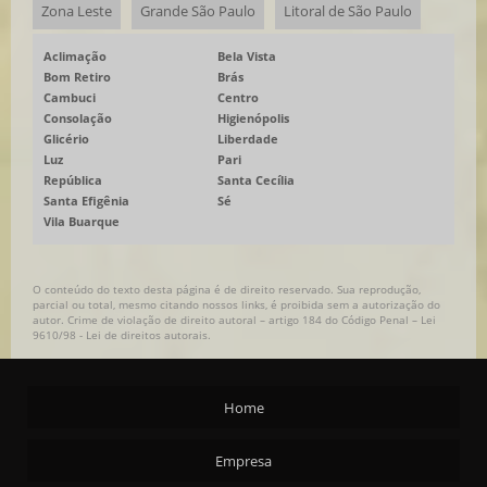
Zona Leste
Grande São Paulo
Litoral de São Paulo
Aclimação
Bela Vista
Bom Retiro
Brás
Cambuci
Centro
Consolação
Higienópolis
Glicério
Liberdade
Luz
Pari
República
Santa Cecília
Santa Efigênia
Sé
Vila Buarque
O conteúdo do texto desta página é de direito reservado. Sua reprodução,
parcial ou total, mesmo citando nossos links, é proibida sem a autorização do
autor. Crime de violação de direito autoral – artigo 184 do Código Penal –
Lei
9610/98 - Lei de direitos autorais
.
Home
Empresa