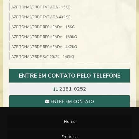
AZEITONA VERDE FATIADA - 15KG
AZEITONA VERDE FATIADA 4X2KG
AZEITONA VERDE RECHEADA - 15KG
AZEITONA VERDE RECHEADA - 160KG
AZEITONA VERDE RECHEADA - 4X2KG
AZEITONA VERDE S/C 20/24 - 140KG
AZEITONA VERDE S/C 4X2KG
ENTRE EM CONTATO PELO TELEFONE
AZEITONA VERDE SEM CAROÇO - 14KG
BACALHAU
2181-0252
11
BACALHAU COD 10/1 MORHUA 7/8 NILS SPERRE - 25KG
ENTRE EM CONTATO
BACALHAU PORTO 11/15 MORHUA SCAN MAR - 50KG
BACALHAU PORTO 8/10 MORHUA SPERRE - 50KG
Home
BACALHAU SAITHE 13/15 7/8 SCAN MAR - 25KG
BACALHAU ZARBO 21/30 7/8 BJORGE - 25KG
Empresa