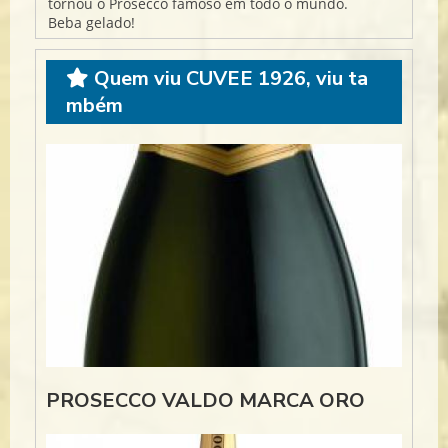
tornou o Prosecco famoso em todo o mundo.
Beba gelado!
Quem viu CUVEE 1926, viu ta
mbém
PROSECCO VALDO MARCA ORO