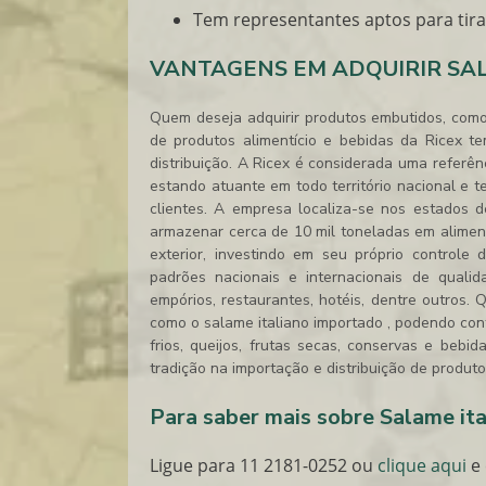
Tem representantes aptos para tir
VANTAGENS EM ADQUIRIR SAL
Quem deseja adquirir produtos embutidos, com
de produtos alimentício e bebidas da Ricex 
distribuição. A Ricex é considerada uma referên
estando atuante em todo território nacional e 
clientes. A empresa localiza-se nos estados
armazenar cerca de 10 mil toneladas em alimen
exterior, investindo em seu próprio control
padrões nacionais e internacionais de quali
empórios, restaurantes, hotéis, dentre outros.
como o
salame italiano importado
, podendo con
frios, queijos, frutas secas, conservas e bebi
tradição na importação e distribuição de produto
Para saber mais sobre Salame it
Ligue para
11 2181-0252
ou
clique aqui
e 