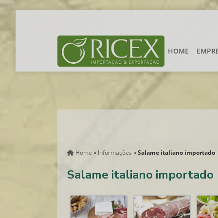
HOME
EMPR
Home
»
Informações
»
Salame italiano importado
Salame italiano importado