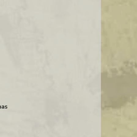
IMPORTADORA DE AZEITONAS
IMPORTADORA DE QUEIJOS
IMPORTADORA DE QUEIJOS FINOS
IMPORTADORA DE QUEIJOS HOLANDESES
IMPORTADORA DE QUEIJOS ITALIANOS
IMPORTADORA E DISTRIBUIDORA DE
AZEITONAS
ONDE COMPRAR FRUTAS SECAS NO
ATACADO
ONDE COMPRAR QUEIJO GOUDA
PREÇO DO QUEIJO GOUDA
PRESUNTO CRU IMPORTADO
nas
PRESUNTO PARMA IMPORTADO
QUEIJO HOLANDES MAASDAM PREÇO
QUEIJO MAASDAM HOLANDES PREÇO