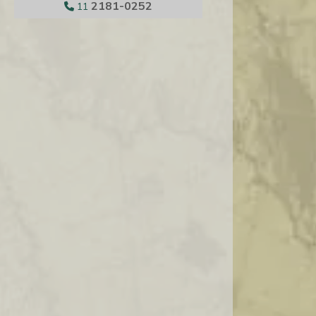
2181-0252
11
DISTRIBUIDORA DE GRANA PADANO
DISTRIBUIDORA DE PRODUTOS
ALIMENTICIOS IMPORTADOS
DISTRIBUIDORA DE QUEIJO ATACADO
DISTRIBUIDORA DE QUEIJOS E FRIOS
DISTRIBUIDORA DE QUEIJOS E VINHOS
DISTRIBUIDORES DE CASTANHAS
EMPRESA DE DISTRIBUIÇÃO DE FRIOS
EMPRESAS ALIMENTOS IMPORTADOS
EMPRESAS DE FRUTAS SECAS
FORNECEDOR DE QUEIJOS IMPORTADOS
IMPORTADORA ALIMENTOS FINOS
IMPORTADORA DE ALIMENTOS
IMPORTADORA DE ALIMENTOS SP