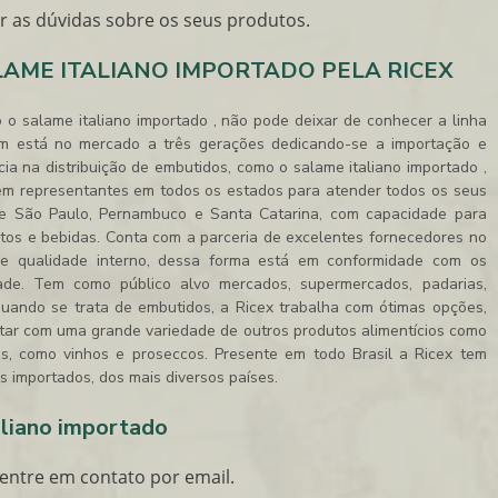
ar as dúvidas sobre os seus produtos.
AME ITALIANO IMPORTADO PELA RICEX
o o
salame italiano importado
, não pode deixar de conhecer a linha
tem está no mercado a três gerações dedicando-se a importação e
cia na distribuição de embutidos, como o
salame italiano importado
,
tem representantes em todos os estados para atender todos os seus
 de São Paulo, Pernambuco e Santa Catarina, com capacidade para
tos e bebidas. Conta com a parceria de excelentes fornecedores no
e de qualidade interno, dessa forma está em conformidade com os
dade. Tem como público alvo mercados, supermercados, padarias,
 Quando se trata de embutidos, a Ricex trabalha com ótimas opções,
tar com uma grande variedade de outros produtos alimentícios como
das, como vinhos e proseccos. Presente em todo Brasil a Ricex tem
s importados, dos mais diversos países.
aliano importado
entre em contato por email.