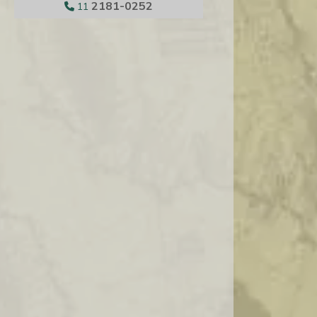
2181-0252
11
DISTRIBUIDORA DE GRANA PADANO
DISTRIBUIDORA DE PRODUTOS
ALIMENTICIOS IMPORTADOS
DISTRIBUIDORA DE QUEIJO ATACADO
DISTRIBUIDORA DE QUEIJOS E FRIOS
DISTRIBUIDORA DE QUEIJOS E VINHOS
DISTRIBUIDORES DE CASTANHAS
EMPRESA DE DISTRIBUIÇÃO DE FRIOS
EMPRESAS ALIMENTOS IMPORTADOS
EMPRESAS DE FRUTAS SECAS
FORNECEDOR DE QUEIJOS IMPORTADOS
IMPORTADORA ALIMENTOS FINOS
IMPORTADORA DE ALIMENTOS
IMPORTADORA DE ALIMENTOS SP