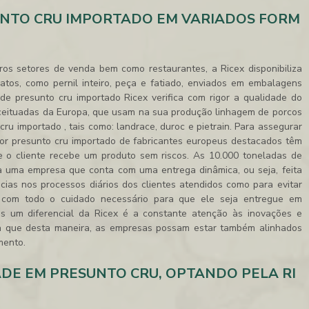
UNTO CRU IMPORTADO EM VARIADOS FORM
tros setores de venda bem como restaurantes, a Ricex disponibiliza
atos, como pernil inteiro, peça e fatiado, enviados em embalagens
a de
presunto cru importado
Ricex verifica com rigor a qualidade do
ceituadas da Europa, que usam na sua produção linhagem de porcos
 cru importado
, tais como: landrace, duroc e pietrain. Para assegurar
por
presunto cru importado
de fabricantes europeus destacados têm
 o cliente recebe um produto sem riscos. As 10.000 toneladas de
a uma empresa que conta com uma entrega dinâmica, ou seja, feita
cias nos processos diários dos clientes atendidos como para evitar
 com todo o cuidado necessário para que ele seja entregue em
ais um diferencial da Ricex é a constante atenção às inovações e
ra que desta maneira, as empresas possam estar também alinhados
mento.
DE EM PRESUNTO CRU, OPTANDO PELA RI