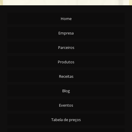
AMENDOA S/C T/S CARTA REAL - 24X200G
AZEITE ARG. EXTRA VIRGEM CARTA REAL 2X5,1ML
Home
AZEITONA PRETA C/C - AZAPA 90/110 - 15KG
AZEITONA PRETA C/C - AZAPA 90/110 - 4X2KG
Empresa
AZEITONA PRETA C/C - PORTUGUESA 4X2KG
Parceiros
AZEITONA PRETA FATIADA - 4X2KG
AZEITONA PRETA S/C 4X2KG
Produtos
AZEITONA VERDE C/C - ARAUCO 16/20 15 KG
AZEITONA VERDE C/C - ARAUCO 16/20 4X2KG
Receitas
AZEITONA VERDE C/C - ARAUCO 20/24 15 KG
Blog
AZEITONA VERDE C/C EM CONSERVA 30X100G
AZEITONA VERDE FATIADA - 15KG
Eventos
AZEITONA VERDE FATIADA 4X2KG
Tabela de preços
AZEITONA VERDE RECHEADA - 15KG