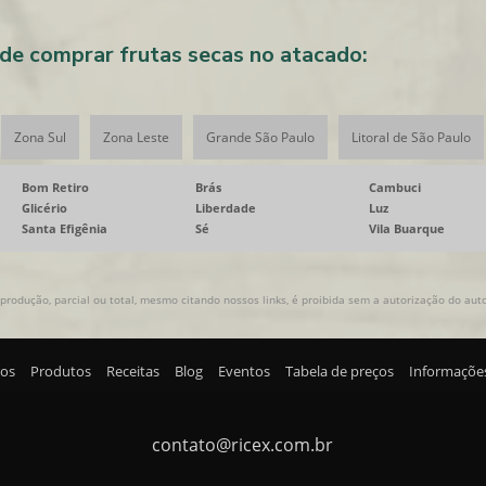
e comprar frutas secas no atacado:
Zona Sul
Zona Leste
Grande São Paulo
Litoral de São Paulo
Bom Retiro
Brás
Cambuci
Glicério
Liberdade
Luz
Santa Efigênia
Sé
Vila Buarque
produção, parcial ou total, mesmo citando nossos links, é proibida sem a autorização do autor
ros
Produtos
Receitas
Blog
Eventos
Tabela de preços
Informaçõe
contato@ricex.com.br