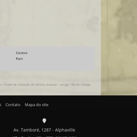
Centro
Pari
. Crime de violação de direito autoral – artigo 184 do Código
s
Contato
Mapa do site
Av. Tamboré, 1287 - Alphaville