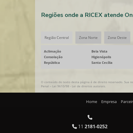
Regiões onde a RICEX atende Ond
Região Central
Zona Norte
Zona Oeste
Aclimação
Bela Vista
Consolação
Higienópolis
República
Santa Cecília
O conteúdo do texto desta página é de direito reservado. Sua re
Penal –
Lei 9610/98 - Lei de direitos autorais
.
Home
Empresa
Parcei
11
2181-0252