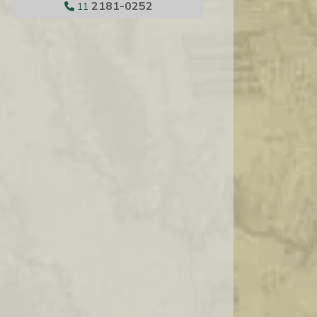
2181-0252
11
DISTRIBUIDORA DE GRANA PADANO
DISTRIBUIDORA DE PRODUTOS
ALIMENTICIOS IMPORTADOS
DISTRIBUIDORA DE QUEIJO ATACADO
DISTRIBUIDORA DE QUEIJOS E FRIOS
DISTRIBUIDORA DE QUEIJOS E VINHOS
DISTRIBUIDORES DE CASTANHAS
EMPRESA DE DISTRIBUIÇÃO DE FRIOS
EMPRESAS ALIMENTOS IMPORTADOS
EMPRESAS DE FRUTAS SECAS
FORNECEDOR DE QUEIJOS IMPORTADOS
IMPORTADORA ALIMENTOS FINOS
IMPORTADORA DE ALIMENTOS
IMPORTADORA DE ALIMENTOS SP