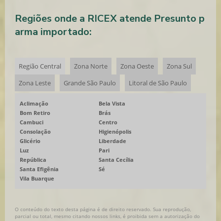
Regiões onde a RICEX atende Presunto p
arma importado:
Região Central
Zona Norte
Zona Oeste
Zona Sul
Zona Leste
Grande São Paulo
Litoral de São Paulo
Aclimação
Bela Vista
Bom Retiro
Brás
Cambuci
Centro
Consolação
Higienópolis
Glicério
Liberdade
Luz
Pari
República
Santa Cecília
Santa Efigênia
Sé
Vila Buarque
O conteúdo do texto desta página é de direito reservado. Sua reprodução,
parcial ou total, mesmo citando nossos links, é proibida sem a autorização do