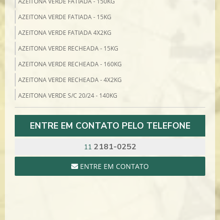
AZEITONA VERDE FATIADA - 150KG
AZEITONA VERDE FATIADA - 15KG
AZEITONA VERDE FATIADA 4X2KG
AZEITONA VERDE RECHEADA - 15KG
AZEITONA VERDE RECHEADA - 160KG
AZEITONA VERDE RECHEADA - 4X2KG
AZEITONA VERDE S/C 20/24 - 140KG
AZEITONA VERDE S/C 4X2KG
ENTRE EM CONTATO PELO TELEFONE
AZEITONA VERDE SEM CAROÇO - 14KG
BACALHAU
2181-0252
11
BACALHAU COD 10/1 MORHUA 7/8 NILS SPERRE - 25KG
ENTRE EM CONTATO
BACALHAU PORTO 11/15 MORHUA SCAN MAR - 50KG
BACALHAU PORTO 8/10 MORHUA SPERRE - 50KG
BACALHAU SAITHE 13/15 7/8 SCAN MAR - 25KG