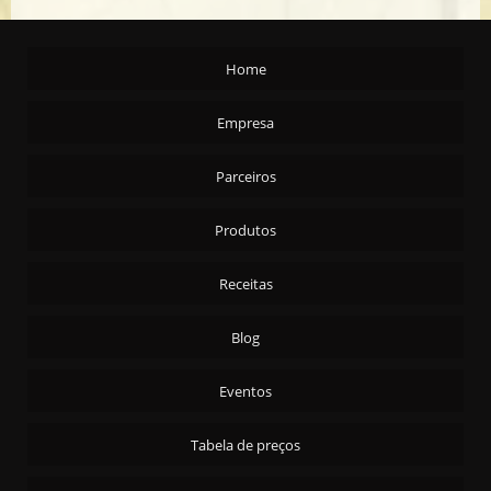
AMENDOA S/C T/S CARTA REAL - 24X200G
AZEITE ARG. EXTRA VIRGEM CARTA REAL 2X5,1ML
Home
AZEITONA PRETA C/C - AZAPA 90/110 - 15KG
AZEITONA PRETA C/C - AZAPA 90/110 - 4X2KG
Empresa
AZEITONA PRETA C/C - PORTUGUESA 4X2KG
Parceiros
AZEITONA PRETA FATIADA - 4X2KG
AZEITONA PRETA S/C 4X2KG
Produtos
AZEITONA VERDE C/C - ARAUCO 16/20 15 KG
AZEITONA VERDE C/C - ARAUCO 16/20 4X2KG
Receitas
AZEITONA VERDE C/C - ARAUCO 20/24 15 KG
Blog
AZEITONA VERDE C/C EM CONSERVA 30X100G
AZEITONA VERDE FATIADA - 15KG
Eventos
AZEITONA VERDE FATIADA 4X2KG
Tabela de preços
AZEITONA VERDE RECHEADA - 15KG