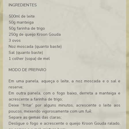
INGREDIENTES
500ml de leite
50g manteiga
50g farinha de trigo
250g de queijo Kroon Gouda
3 ovos
Noz moscada (quanto baste)
Sal (quanto baste)
1 colher (sopa) de mel
MODO DE PREPARO
Em uma panela, aqueça o leite, a noz moscada e o sal e
reserve;
Em outra panela, com o fogo baixo, derreta a manteiga e
acrescente a farinha de trigo;
Deixe “fritar” por alguns minutos, acrescente o leite aos
poucos, mexendo vigorosamente com um fuê;
Separe as gemas das claras;
Desligue o fogo e acrescente o queijo Kroon Gouda ralado,