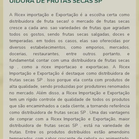
UIDORA DE FRUTAS SECAS SP
A Ricex importação e Exportação é a escolha certa como
distribuidora de fruta secas! o mercado de frutas secas
cresce a cada ano. sao variedades de frutas que agradam
todos os gostos, sendo frutas secas salgadas, doces e
temperadas. em todos os casos, elas sao oferecidas por
diversos estabelecimentos, como emporios, mercados,
docerias, restaurantes, entre outros. portanto, e
fundamental contar com uma
distribuidora de frutas secas
sp
, como a ricex importacao e exportacao. A Ricex
Importação e Exportação é destaque como
distribuidora de
frutas secas SP
. Isso porque ela conta com produtos de
alta qualidade, sendo produzidas por produtores renomados
no mercado. Além disso, a Ricex Importação e Exportação
tem um rígido controle de qualidade de todos os produtos
que são encaminhados a cada cliente, a tornando referência
como
distribuidora de frutas secas SP
. Uma das vantagens
de comprar com a Ricex Importação e Exportação, maior
distribuidora de frutas secas SP
, está na variedade de
frutas. Entre os produtos distribuídos estão amendoins
temperados, com sabor crocante de cebola ou apimentado,