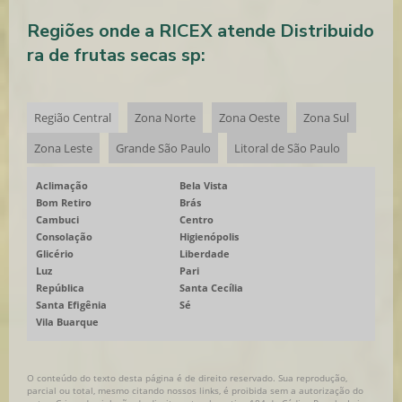
Regiões onde a RICEX atende Distribuido
ra de frutas secas sp:
Região Central
Zona Norte
Zona Oeste
Zona Sul
Zona Leste
Grande São Paulo
Litoral de São Paulo
Aclimação
Bela Vista
Bom Retiro
Brás
Cambuci
Centro
Consolação
Higienópolis
Glicério
Liberdade
Luz
Pari
República
Santa Cecília
Santa Efigênia
Sé
Vila Buarque
O conteúdo do texto desta página é de direito reservado. Sua reprodução,
parcial ou total, mesmo citando nossos links, é proibida sem a autorização do