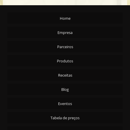
AMENDOA S/C T/S CARTA REAL - 24X200G
AZEITE ARG. EXTRA VIRGEM CARTA REAL 2X5,1ML
Home
AZEITONA PRETA C/C - AZAPA 90/110 - 15KG
AZEITONA PRETA C/C - AZAPA 90/110 - 4X2KG
Empresa
AZEITONA PRETA C/C - PORTUGUESA 4X2KG
Parceiros
AZEITONA PRETA FATIADA - 4X2KG
AZEITONA PRETA S/C 4X2KG
Produtos
AZEITONA VERDE C/C - ARAUCO 16/20 15 KG
AZEITONA VERDE C/C - ARAUCO 16/20 4X2KG
Receitas
AZEITONA VERDE C/C - ARAUCO 20/24 15 KG
Blog
AZEITONA VERDE C/C EM CONSERVA 30X100G
AZEITONA VERDE FATIADA - 15KG
Eventos
AZEITONA VERDE FATIADA 4X2KG
Tabela de preços
AZEITONA VERDE RECHEADA - 15KG