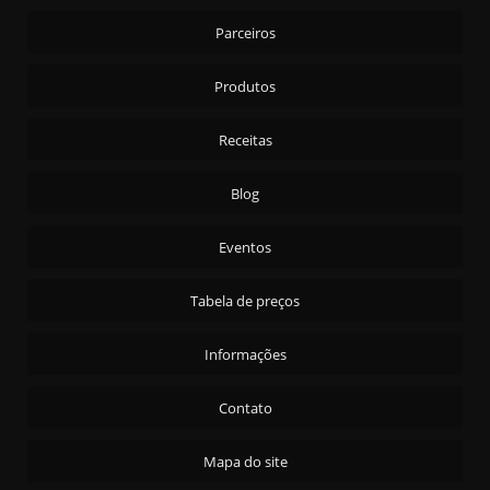
CARTA REAL
Parceiros
ALCAPARRA MEDIA 8/9 - 4X2KG
ALHO EM CONSERVA 6X1,2KG
Produtos
AMEIXA C/C CARTA REAL 24X200G
Receitas
AMENDOA S/C CARTA REAL - 24X200G
AMENDOA S/C T/S CARTA REAL - 24X200G
Blog
AZEITE ARG. EXTRA VIRGEM CARTA REAL 2X5,1ML
Eventos
AZEITONA PRETA C/C - AZAPA 90/110 - 15KG
AZEITONA PRETA C/C - AZAPA 90/110 - 4X2KG
Tabela de preços
AZEITONA PRETA C/C - PORTUGUESA 4X2KG
Informações
AZEITONA PRETA FATIADA - 4X2KG
AZEITONA PRETA S/C 4X2KG
Contato
AZEITONA VERDE C/C - ARAUCO 16/20 15 KG
Mapa do site
AZEITONA VERDE C/C - ARAUCO 16/20 4X2KG