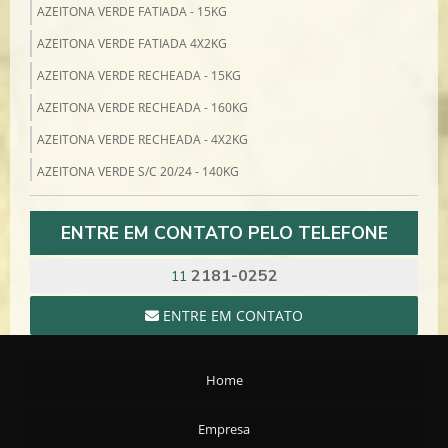
AZEITONA VERDE FATIADA - 15KG
AZEITONA VERDE FATIADA 4X2KG
AZEITONA VERDE RECHEADA - 15KG
AZEITONA VERDE RECHEADA - 160KG
AZEITONA VERDE RECHEADA - 4X2KG
AZEITONA VERDE S/C 20/24 - 140KG
AZEITONA VERDE S/C 4X2KG
ENTRE EM CONTATO PELO TELEFONE
AZEITONA VERDE SEM CAROÇO - 14KG
BACALHAU
2181-0252
11
BACALHAU COD 10/1 MORHUA 7/8 NILS SPERRE - 25KG
ENTRE EM CONTATO
BACALHAU PORTO 11/15 MORHUA SCAN MAR - 50KG
BACALHAU PORTO 8/10 MORHUA SPERRE - 50KG
Home
BACALHAU SAITHE 13/15 7/8 SCAN MAR - 25KG
BACALHAU ZARBO 21/30 7/8 BJORGE - 25KG
Empresa