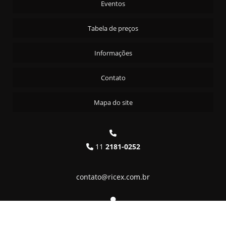
Eventos
AZEITONA VERDE C/C EM CONSERVA 30X100G
Tabela de preços
AZEITONA VERDE FATIADA - 15KG
AZEITONA VERDE FATIADA 4X2KG
Informações
AZEITONA VERDE RECHEADA - 15KG
Contato
AZEITONA VERDE RECHEADA - 4X2KG
AZEITONA VERDE S/C 4X2KG
Mapa do site
AZEITONA VERDE SEM CAROÇO - 14KG
CASTANHA DE CAJU T/S CARTA REAL - 24X200G
CASTANHA DO PARA S/C CARTA REAL - 24X200G
11
2181-0252
CEBOLINHA EM CONSERVA 4X2KG
CEREJA MARRASQ ROCOFRUT S/ TALO CHIL. - 6X2,2KG
contato@ricex.com.br
CHAMPIGNON FATIADO 4X2KG
CHAMPIGNON INTEIRO 4X2KG
Av. Tamboré, 1287 - Alphaville
DAMASCO SECO CARTA REAL - 24X200G