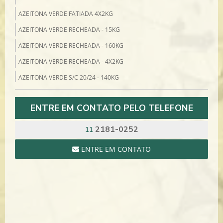
AZEITONA VERDE FATIADA 4X2KG
AZEITONA VERDE RECHEADA - 15KG
AZEITONA VERDE RECHEADA - 160KG
AZEITONA VERDE RECHEADA - 4X2KG
AZEITONA VERDE S/C 20/24 - 140KG
AZEITONA VERDE S/C 4X2KG
ENTRE EM CONTATO PELO TELEFONE
AZEITONA VERDE SEM CAROÇO - 14KG
BACALHAU
2181-0252
11
BACALHAU COD 10/1 MORHUA 7/8 NILS SPERRE - 25KG
ENTRE EM CONTATO
BACALHAU PORTO 11/15 MORHUA SCAN MAR - 50KG
BACALHAU PORTO 8/10 MORHUA SPERRE - 50KG
BACALHAU SAITHE 13/15 7/8 SCAN MAR - 25KG
BACALHAU ZARBO 21/30 7/8 BJORGE - 25KG
CARTA REAL