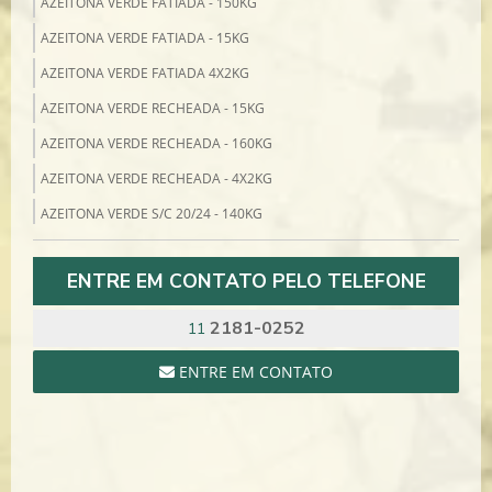
AZEITONA VERDE FATIADA - 150KG
AZEITONA VERDE FATIADA - 15KG
AZEITONA VERDE FATIADA 4X2KG
AZEITONA VERDE RECHEADA - 15KG
AZEITONA VERDE RECHEADA - 160KG
AZEITONA VERDE RECHEADA - 4X2KG
AZEITONA VERDE S/C 20/24 - 140KG
AZEITONA VERDE S/C 4X2KG
ENTRE EM CONTATO PELO TELEFONE
AZEITONA VERDE SEM CAROÇO - 14KG
BACALHAU
2181-0252
11
BACALHAU COD 10/1 MORHUA 7/8 NILS SPERRE - 25KG
ENTRE EM CONTATO
BACALHAU PORTO 11/15 MORHUA SCAN MAR - 50KG
BACALHAU PORTO 8/10 MORHUA SPERRE - 50KG
BACALHAU SAITHE 13/15 7/8 SCAN MAR - 25KG