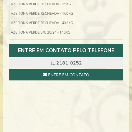
AZEITONA VERDE RECHEADA - 15KG
AZEITONA VERDE RECHEADA - 160KG
AZEITONA VERDE RECHEADA - 4X2KG
AZEITONA VERDE S/C 20/24 - 140KG
AZEITONA VERDE S/C 4X2KG
ENTRE EM CONTATO PELO TELEFONE
AZEITONA VERDE SEM CAROÇO - 14KG
BACALHAU
2181-0252
11
BACALHAU COD 10/1 MORHUA 7/8 NILS SPERRE - 25KG
ENTRE EM CONTATO
BACALHAU PORTO 11/15 MORHUA SCAN MAR - 50KG
BACALHAU PORTO 8/10 MORHUA SPERRE - 50KG
BACALHAU SAITHE 13/15 7/8 SCAN MAR - 25KG
BACALHAU ZARBO 21/30 7/8 BJORGE - 25KG
CARTA REAL
ALCAPARRA MEDIA 8/9 - 4X2KG