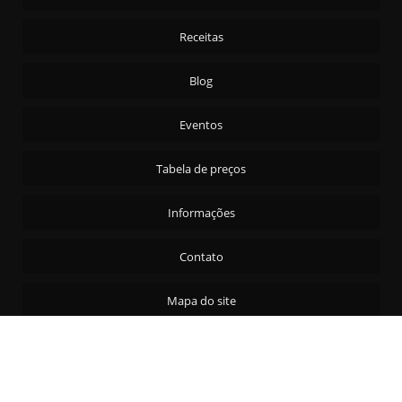
AZEITONA VERDE FATIADA - 15KG
Receitas
AZEITONA VERDE FATIADA 4X2KG
AZEITONA VERDE RECHEADA - 15KG
Blog
AZEITONA VERDE RECHEADA - 4X2KG
Eventos
AZEITONA VERDE S/C 4X2KG
AZEITONA VERDE SEM CAROÇO - 14KG
Tabela de preços
CASTANHA DE CAJU T/S CARTA REAL - 24X200G
Informações
CASTANHA DO PARA S/C CARTA REAL - 24X200G
CEBOLINHA EM CONSERVA 4X2KG
Contato
CEREJA MARRASQ ROCOFRUT S/ TALO CHIL. - 6X2,2KG
CHAMPIGNON FATIADO 4X2KG
Mapa do site
CHAMPIGNON INTEIRO 4X2KG
DAMASCO SECO CARTA REAL - 24X200G
11
2181-0252
FILE DE SARDINHA ANCHOVADO CONSERVA-RIBAMAR-4X2KG