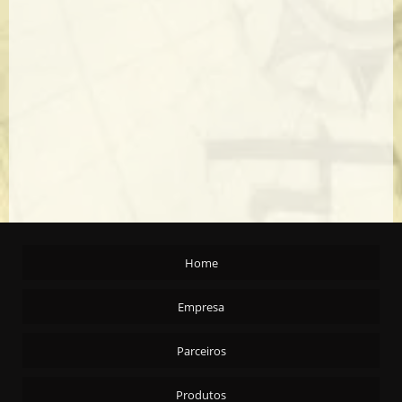
ALHO EM CONSERVA 6X1,2KG
AMEIXA C/C CARTA REAL 24X200G
AMENDOA S/C CARTA REAL - 24X200G
AMENDOA S/C T/S CARTA REAL - 24X200G
AZEITE ARG. EXTRA VIRGEM CARTA REAL 2X5,1ML
AZEITONA PRETA C/C - AZAPA 90/110 - 15KG
AZEITONA PRETA C/C - AZAPA 90/110 - 4X2KG
AZEITONA PRETA C/C - PORTUGUESA 4X2KG
AZEITONA PRETA FATIADA - 4X2KG
Home
AZEITONA PRETA S/C 4X2KG
AZEITONA VERDE C/C - ARAUCO 16/20 15 KG
Empresa
AZEITONA VERDE C/C - ARAUCO 16/20 4X2KG
Parceiros
AZEITONA VERDE C/C - ARAUCO 20/24 15 KG
AZEITONA VERDE C/C EM CONSERVA 30X100G
Produtos