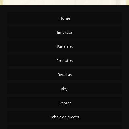
AMENDOA S/C T/S CARTA REAL - 24X200G
AZEITE ARG. EXTRA VIRGEM CARTA REAL 2X5,1ML
Home
AZEITONA PRETA C/C - AZAPA 90/110 - 15KG
AZEITONA PRETA C/C - AZAPA 90/110 - 4X2KG
Empresa
AZEITONA PRETA C/C - PORTUGUESA 4X2KG
Parceiros
AZEITONA PRETA FATIADA - 4X2KG
AZEITONA PRETA S/C 4X2KG
Produtos
AZEITONA VERDE C/C - ARAUCO 16/20 15 KG
AZEITONA VERDE C/C - ARAUCO 16/20 4X2KG
Receitas
AZEITONA VERDE C/C - ARAUCO 20/24 15 KG
Blog
AZEITONA VERDE C/C EM CONSERVA 30X100G
AZEITONA VERDE FATIADA - 15KG
Eventos
AZEITONA VERDE FATIADA 4X2KG
Tabela de preços
AZEITONA VERDE RECHEADA - 15KG