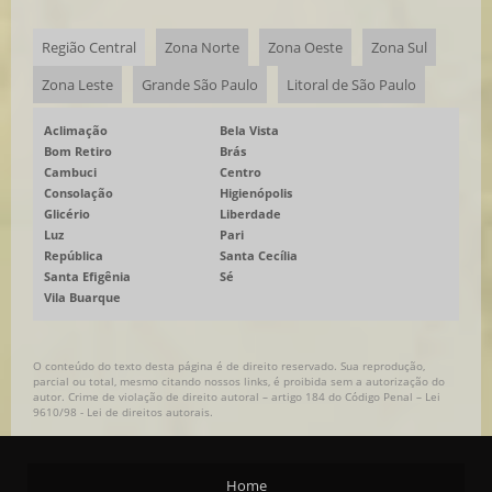
Região Central
Zona Norte
Zona Oeste
Zona Sul
Zona Leste
Grande São Paulo
Litoral de São Paulo
Aclimação
Bela Vista
Bom Retiro
Brás
Cambuci
Centro
Consolação
Higienópolis
Glicério
Liberdade
Luz
Pari
República
Santa Cecília
Santa Efigênia
Sé
Vila Buarque
O conteúdo do texto desta página é de direito reservado. Sua reprodução,
parcial ou total, mesmo citando nossos links, é proibida sem a autorização do
autor. Crime de violação de direito autoral – artigo 184 do Código Penal –
Lei
9610/98 - Lei de direitos autorais
.
Home